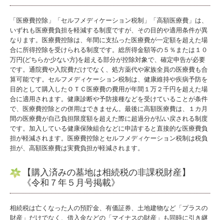
「医療費控除」「セルフメディケーション税制」「高額医療費」は、
いずれも医療費負担を軽減する制度ですが、その目的や適用条件が異
なります。医療費控除は、年間に支払った医療費が一定額を超えた場
合に所得控除を受けられる制度です。総所得金額等の５％または１０
万円(どちらか少ない方)を超える部分が控除対象で、確定申告が必要
です。通院費や入院費だけでなく、処方薬代や家族全員の医療費も合
算可能です。セルフメディケーション税制は、健康維持や疾病予防を
目的として購入したＯＴＣ医療費の費用が年間１万２千円を超えた場
合に適用されます。健康診断や予防接種などを受けていることが条件
で、医療費控除との併用はできません。最後に高額医療費は、１カ月
間の医療費が自己負担限度額を超えた際に超過分が払い戻される制度
です。加入している健康保険組合などに申請すると直接的な医療費負
担が軽減されます。医療費控除とセルフメディケーション税制は税負
担が、高額医療費は実費負担が軽減されます。
【購入済みの墓地は相続税の非課税財産】
《令和７年５月号掲載》
相続税は亡くなった人の預貯金、有価証券、土地建物など「プラスの
財産」だけでなく、借入金などの「マイナスの財産」も同時に引き継