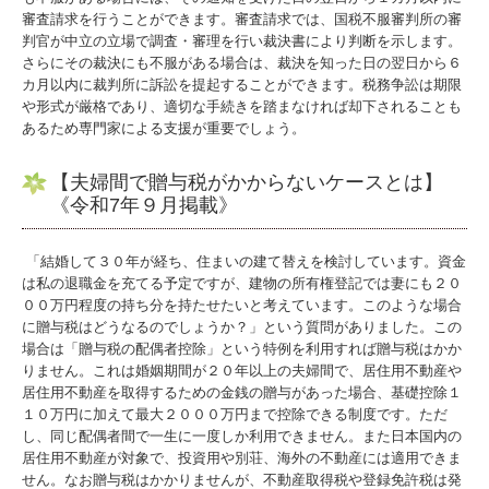
審査請求を行うことができます。審査請求では、国税不服審判所の審
判官が中立の立場で調査・審理を行い裁決書により判断を示します。
さらにその裁決にも不服がある場合は、裁決を知った日の翌日から６
カ月以内に裁判所に訴訟を提起することができます。税務争訟は期限
や形式が厳格であり、適切な手続きを踏まなければ却下されることも
あるため専門家による支援が重要でしょう。
【夫婦間で贈与税がかからないケースとは】
《令和7年９月掲載》
「結婚して３０年が経ち、住まいの建て替えを検討しています。資金
は私の退職金を充てる予定ですが、建物の所有権登記では妻にも２０
００万円程度の持ち分を持たせたいと考えています。このような場合
に贈与税はどうなるのでしょうか？」という質問がありました。この
場合は「贈与税の配偶者控除」という特例を利用すれば贈与税はかか
りません。これは婚姻期間が２０年以上の夫婦間で、居住用不動産や
居住用不動産を取得するための金銭の贈与があった場合、基礎控除１
１０万円に加えて最大２０００万円まで控除できる制度です。ただ
し、同じ配偶者間で一生に一度しか利用できません。また日本国内の
居住用不動産が対象で、投資用や別荘、海外の不動産には適用できま
せん。なお贈与税はかかりませんが、不動産取得税や登録免許税は発