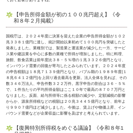
【申告所得金額が初の１００兆円超え】《令
和８年２月掲載》
国税庁は、２０２４年度に決算を迎えた企業の申告所得金額が１０２
兆３３８１億円に達し、統計開始以来初めて１００兆円を突破したと
発表しました。業種別では、製造業と運送業が減少した一方、サービ
ス業や建設業を中心に多数の業種で所得が増加しました。特に料理、
旅館、飲食店業は前年度比３８・５％増の１兆３３２６億円となり、
インバウンド需要の回復が寄与したとみられています。２０２４年度
の申告税額は１８兆７１３９億円となり、バブル期の１９８９年度(１
８兆６４１２億円)を上回り過去最高を更新。法人全体を見れば、その
数３４６万法人、申告件数３２２万件。黒字申告の割合は３６・５％
で、１件当たりの平均所得金額はここ１０年で最高の８７０７万円と
なりました。反面、給与所得等に係る税額の減少や、定額減税の影響
からか、源泉所得税などの税額は２０兆３４４５億円となり、前年よ
り９９０７億円ほど減少しました。今後は、賃上げや物価上昇、イン
バウンド需要などが企業収益に影響を及ぼすと考えられています。
【復興特別所得税をめぐる議論】《令和８年1