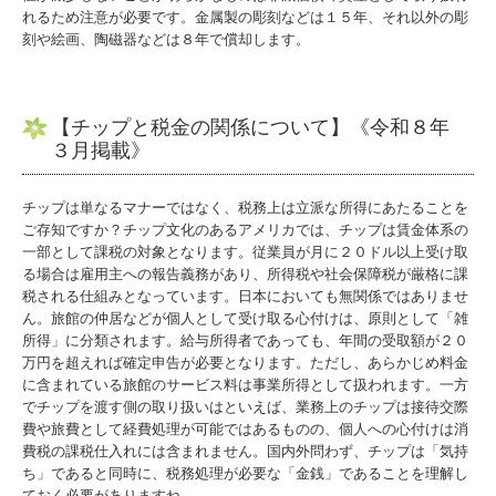
れるため注意が必要です。金属製の彫刻などは１５年、それ以外の彫
刻や絵画、陶磁器などは８年で償却します。
【チップと税金の関係について】《令和８年
３月掲載》
チップは単なるマナーではなく、税務上は立派な所得にあたることを
ご存知ですか？チップ文化のあるアメリカでは、チップは賃金体系の
一部として課税の対象となります。従業員が月に２０ドル以上受け取
る場合は雇用主への報告義務があり、所得税や社会保障税が厳格に課
税される仕組みとなっています。日本においても無関係ではありませ
ん。旅館の仲居などが個人として受け取る心付けは、原則として「雑
所得」に分類されます。給与所得者であっても、年間の受取額が２０
万円を超えれば確定申告が必要となります。ただし、あらかじめ料金
に含まれている旅館のサービス料は事業所得として扱われます。一方
でチップを渡す側の取り扱いはといえば、業務上のチップは接待交際
費や旅費として経費処理が可能ではあるものの、個人への心付けは消
費税の課税仕入れには含まれません。国内外問わず、チップは「気持
ち」であると同時に、税務処理が必要な「金銭」であることを理解し
ておく必要がありますね。