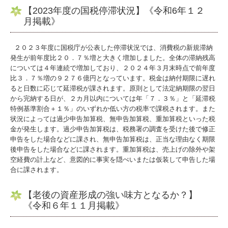
【2023年度の国税停滞状況】《令和6年１２
月掲載》
２０２３年度に国税庁が公表した停滞状況では、消費税の新規滞納
発生が前年度比２０．７％増と大きく増加しました。全体の滞納残高
については４年連続で増加しており、２０２４年３月末時点で前年度
比３．７％増の９２７６億円となっています。税金は納付期限に遅れ
ると日数に応じて延滞税が課されます。原則として法定納期限の翌日
から完納する日が、２カ月以内については年「７．３％」と「延滞税
特例基準割合＋１％」のいずれか低い方の税率で課税されます。また
状況によっては過少申告加算税、無申告加算税、重加算税といった税
金が発生します。過少申告加算税は、税務署の調査を受けた後で修正
申告をした場合などに課され、無申告加算税は、正当な理由なく期限
後申告をした場合などに課されます。重加算税は、売上げの除外や架
空経費の計上など、意図的に事実を隠ぺいまたは仮装して申告した場
合に課されます。
【老後の資産形成の強い味方となるか？】
《令和６年１１月掲載》