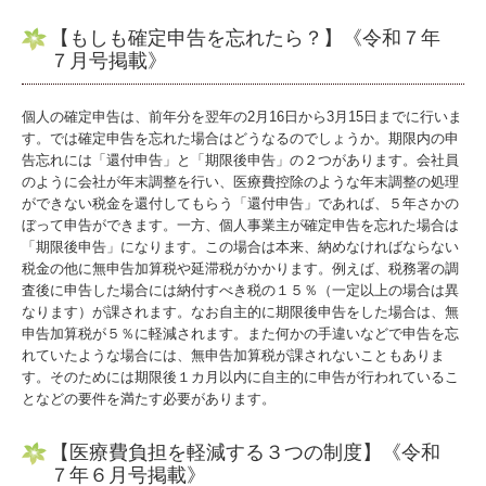
【もしも確定申告を忘れたら？】《令和７年
７月号掲載》
個人の確定申告は、前年分を翌年の2月16日から3月15日までに行いま
す。では確定申告を忘れた場合はどうなるのでしょうか。期限内の申
告忘れには「還付申告」と「期限後申告」の２つがあります。会社員
のように会社が年末調整を行い、医療費控除のような年末調整の処理
ができない税金を還付してもらう「還付申告」であれば、５年さかの
ぼって申告ができます。一方、個人事業主が確定申告を忘れた場合は
「期限後申告」になります。この場合は本来、納めなければならない
税金の他に無申告加算税や延滞税がかかります。例えば、税務署の調
査後に申告した場合には納付すべき税の１５％（一定以上の場合は異
なります）が課されます。なお自主的に期限後申告をした場合は、無
申告加算税が５％に軽減されます。また何かの手違いなどで申告を忘
れていたような場合には、無申告加算税が課されないこともありま
す。そのためには期限後１カ月以内に自主的に申告が行われているこ
となどの要件を満たす必要があります。
【医療費負担を軽減する３つの制度】《令和
７年６月号掲載》