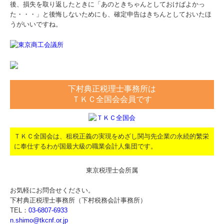
後、損失を取り返したときに「あのときちゃんとしておけばよかっ
た・・・」と後悔しないためにも、確定申告はきちんとしておいたほ
うがいいですね。
下村典正税理士事務所は
ＴＫＣ全国会会員です
ＴＫＣ全国会は、租税正義の実現をめざし関与先企業の永続的繁栄
に奉仕するわが国最大級の職業会計人集団です。
東京税理士会所属
お気軽にお問合せください。
下村典正税理士事務所（下村税務会計事務所）
TEL：
03-6807-6933
n.shimo@tkcnf.or.jp