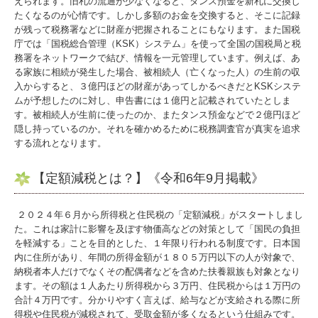
えられます。旧札の流通が少なくなると、タンス預金を新札に交換し
たくなるのが心情です。しかし多額のお金を交換すると、そこに記録
が残って税務署などに財産が把握されることにもなります。また国税
庁では「国税総合管理（KSK）システム」を使って全国の国税局と税
務署をネットワークで結び、情報を一元管理しています。例えば、あ
る家族に相続が発生した場合、被相続人（亡くなった人）の生前の収
入からすると、３億円ほどの財産があってしかるべきだとKSKシステ
ムが予想したのに対し、申告書には１億円と記載されていたとしま
す。被相続人が生前に使ったのか、またタンス預金などで２億円ほど
隠し持っているのか。それを確かめるために税務調査官が真実を追求
する流れとなります。
【定額減税とは？】《令和6年9月掲載》
２０２４年６月から所得税と住民税の「定額減税」がスタートしまし
た。これは家計に影響を及ぼす物価高などの対策として「国民の負担
を軽減する」ことを目的とした、１年限り行われる制度です。日本国
内に住所があり、年間の所得金額が１８０５万円以下の人が対象で、
納税者本人だけでなくその配偶者などを含めた扶養親族も対象となり
ます。その額は１人あたり所得税から３万円、住民税からは１万円の
合計４万円です。分かりやすく言えば、給与などが支給される際に所
得税や住民税が減税されて、受取金額が多くなるという仕組みです。