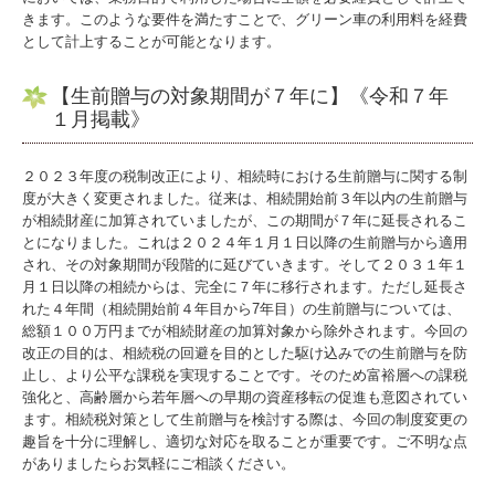
きます。このような要件を満たすことで、グリーン車の利用料を経費
として計上することが可能となります。
【生前贈与の対象期間が７年に】《令和７年
１月掲載》
２０２３年度の税制改正により、相続時における生前贈与に関する制
度が大きく変更されました。従来は、相続開始前３年以内の生前贈与
が相続財産に加算されていましたが、この期間が７年に延長されるこ
とになりました。これは２０２４年１月１日以降の生前贈与から適用
され、その対象期間が段階的に延びていきます。そして２０３１年１
月１日以降の相続からは、完全に７年に移行されます。ただし延長さ
れた４年間（相続開始前４年目から7年目）の生前贈与については、
総額１００万円までが相続財産の加算対象から除外されます。今回の
改正の目的は、相続税の回避を目的とした駆け込みでの生前贈与を防
止し、より公平な課税を実現することです。そのため富裕層への課税
強化と、高齢層から若年層への早期の資産移転の促進も意図されてい
ます。相続税対策として生前贈与を検討する際は、今回の制度変更の
趣旨を十分に理解し、適切な対応を取ることが重要です。ご不明な点
がありましたらお気軽にご相談ください。