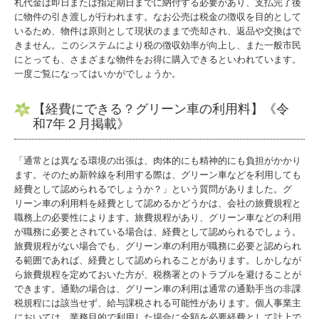
札代金は即日または指定期日までに納付する必要があり、支払完了後
に物件の引き渡しが行われます。なお公売は税金の徴収を目的として
いるため、物件は原則として現状のままで売却され、返品や交換はで
きません。このシステムにより税の徴収効率が向上し、また一般市民
にとっても、さまざまな物件をお得に購入できるといわれています。
一度ご覧になってはいかがでしょうか。
【経費にできる？グリーン車の利用料】《令
和7年２月掲載》
「通常とは異なる環境の出張は、肉体的にも精神的にも負担がかかり
ます。そのため新幹線を利用する際は、グリーン車などを利用しても
経費として認められるでしょうか？」という質問がありました。グ
リーン車の利用料を経費として認めるかどうかは、会社の旅費規程と
職務上の必要性によります。旅費規程があり、グリーン車などの利用
が職務に必要とされている場合は、経費として認められるでしょう。
旅費規程がない場合でも、グリーン車の利用が職務に必要と認められ
る範囲であれば、経費として認められることがあります。しかしなが
ら旅費規程を定めておいた方が、税務署とのトラブルを避けることが
できます。通勤の場合は、グリーン車の利用は通常の通勤手当の非課
税規程には該当せず、給与課税される可能性があります。個人事業主
においては、業務目的で利用した場合に全額を必要経費として計上で