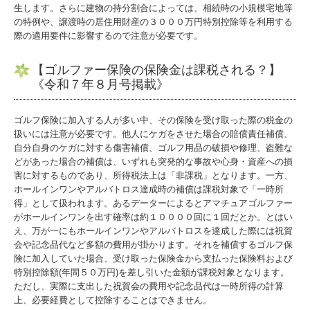
生します。さらに建物の持分割合によっては、相続時の小規模宅地等
の特例や、譲渡時の居住用財産の３０００万円特別控除等を利用する
際の適用要件に影響するので注意が必要です。
【ゴルファー保険の保険金は課税される？】
《令和７年８月号掲載》
ゴルフ保険に加入する人が多い中、その保険を受け取った際の税金の
扱いには注意が必要です。他人にケガをさせた場合の賠償責任補償、
自分自身のケガに対する傷害補償、ゴルフ用品の破損や修理、盗難な
どがあった場合の補償は、いずれも突発的な事故や心身・資産への損
害に対するものであり、所得税法上は「非課税」となります。一方、
ホールインワンやアルバトロス達成時の補償は課税対象で「一時所
得」として扱われます。あるデーターによるとアマチュアゴルファー
がホールインワンを出す確率は約１００００回に１回だとか。とはい
え、万が一にもホールインワンやアルバトロスを達成した際には祝賀
会や記念品代など多額の費用が掛かります。それを補償するゴルフ保
険に加入していた場合、受け取った保険金から支払った保険料および
特別控除額(年間５０万円)を差し引いた金額が課税対象となります。
ただし、実際に支出した祝賀会の費用や記念品代は一時所得の計算
上、必要経費として控除することはできません。