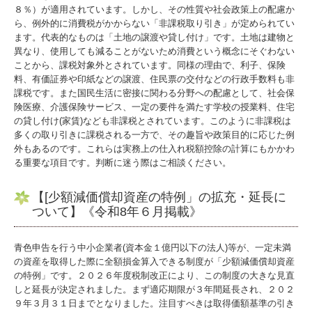
関連リンク
８％）が適用されています。しかし、その性質や社会政策上の配慮か
ら、例外的に消費税がかからない「非課税取り引き」が定められてい
リンク集
ます。代表的なものは「土地の譲渡や貸し付け」です。土地は建物と
異なり、使用しても減ることがないため消費という概念にそぐわない
お問合せ
ことから、課税対象外とされています。同様の理由で、利子、保険
料、有価証券や印紙などの譲渡、住民票の交付などの行政手数料も非
課税です。また国民生活に密接に関わる分野への配慮として、社会保
補助金・助成金・融資情報
険医療、介護保険サービス、一定の要件を満たす学校の授業料、住宅
の貸し付け(家賃)なども非課税とされています。このように非課税は
関与先向け融資商品ご紹介
多くの取り引きに課税される一方で、その趣旨や政策目的に応じた例
外もあるのです。これらは実務上の仕入れ税額控除の計算にもかかわ
経営者お役立ち情報
る重要な項目です。判断に迷う際はご相談ください。
経営者オススメ情報
【[少額減価償却資産の特例」の拡充・延長に
ついて】《令和8年６月掲載》
Q&A経営相談
青色申告を行う中小企業者(資本金１億円以下の法人)等が、一定未満
税務カレンダー
の資産を取得した際に全額損金算入できる制度が「少額減価償却資産
の特例」です。２０２６年度税制改正により、この制度の大きな見直
税務Q&A
しと延長が決定されました。まず適応期限が３年間延長され、２０２
９年３月３１日までとなりました。注目すべきは取得価額基準の引き