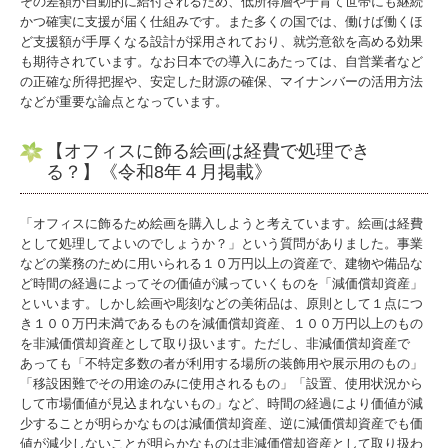
その差額が自動的に給付されるため、低所得層や子育て世帯にも継続
経営者の四季
かつ確実に支援が届く仕組みです。また多くの国では、働けば働くほ
ど支援額が手厚くなる設計が採用されており、就労意欲を高める効果
も期待されています。なお日本での導入にあたっては、自営業者など
の正確な所得把握や、安定した財源の確保、マイナンバーの活用方法
などが重要な論点となっています。
【オフィスに飾る絵画は経費で処理でき
る？
】《令和8年４月掲載》
「オフィスに飾るため絵画を購入しようと考えています。絵画は経費
として処理してよいのでしょうか？」という質問がありました。事業
などの業務のために用いられる１０万円以上の資産で、建物や備品な
ど時間の経過によってその価値が減っていくものを「減価償却資産」
といいます。しかし絵画や彫刻などの美術品は、原則として１点につ
き１００万円未満であるものを減価償却資産、１００万円以上のもの
を非減価償却資産として取り扱います。ただし、非減価償却資産で
あっても「不特定多数の者が利用する場所の装飾用や展示用のもの」
「移設困難でその用途のみに使用されるもの」「設置、使用状況から
して市場価値が見込まれないもの」など、時間の経過により価値が減
少することが明らかなものは減価償却資産、逆に減価償却資産でも価
値が減少しないことが明らかなものは非減価償却資産として取り扱わ