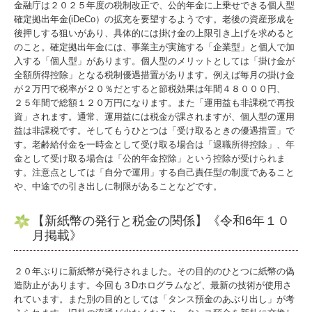
金融庁は２０２５年度の税制改正で、公的年金に上乗せできる個人型
確定拠出年金(iDeCo）の拡充を要望するようです。老後の資産形成を
後押しする狙いがあり、具体的には掛け金の上限引き上げを求めると
のこと。確定拠出年金には、事業主が実施する「企業型」と個人で加
入する「個人型」があります。個人型のメリットとしては「掛け金が
全額所得控除」となる税制優遇措置があります。例えば毎月の掛け金
が２万円で税率が２０％だとすると節税効果は年間４８０００円、
２５年間で総額１２０万円になります。また「運用益も非課税で再投
資」されます。通常、運用益には税金が課されますが、個人型の運用
益は非課税です。そしてもうひとつは「受け取るときの優遇措置」で
す。老齢給付金を一時金として受け取る場合は「退職所得控除」、年
金として受け取る場合は「公的年金控除」という控除が受けられま
す。注意点としては「自分で運用」する自己責任型の制度であること
や、中途での引き出しに制限があることなどです。
【新紙幣の発行と税金の関係】《令和6年１０
月掲載》
２０年ぶりに新紙幣が発行されました。その目的のひとつに紙幣の偽
造防止があります。今回も３Dホログラムなど、最新の技術が使用さ
れています。また別の目的としては「タンス預金のあぶり出し」が考