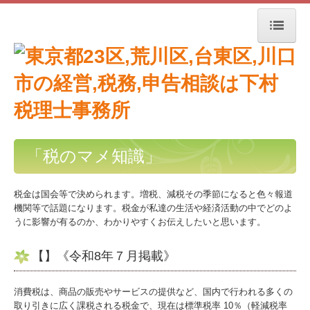
トップページ
お知らせ
事務所紹介
「税のマメ知識」
経営理念
交通案内
税金は国会等で決められます。増税、減税その季節になると色々報道
機関等で話題になります。税金が私達の生活や経済活動の中でどのよ
業務案内
うに影響が有るのか、わかりやすくお伝えしたいと思います。
よくある質問
【
】《令和8年７月掲載》
料金について
消費税は、商品の販売やサービスの提供など、国内で行われる多くの
取り引きに広く課税される税金で、現在は標準税率 10％（軽減税率