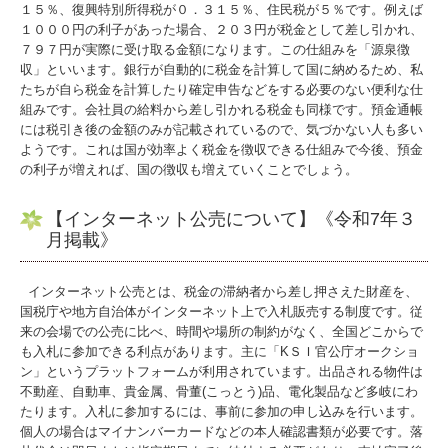
１５％、復興特別所得税が０．３１５％、住民税が５％です。例えば
１０００円の利子があった場合、２０３円が税金として差し引かれ、
７９７円が実際に受け取る金額になります。この仕組みを「源泉徴
収」といいます。銀行が自動的に税金を計算して国に納めるため、私
たちが自ら税金を計算したり確定申告などをする必要のない便利な仕
組みです。会社員の給料から差し引かれる税金も同様です。預金通帳
には税引き後の金額のみが記載されているので、気づかない人も多い
ようです。これは国が効率よく税金を徴収できる仕組みで今後、預金
の利子が増えれば、国の徴収も増えていくことでしょう。
【インターネット公売について】《令和7年３
月掲載》
インターネット公売とは、税金の滞納者から差し押さえた財産を、
国税庁や地方自治体がインターネット上で入札販売する制度です。従
来の会場での公売に比べ、時間や場所の制約がなく、全国どこからで
も入札に参加できる利点があります。主に「KＳＩ官公庁オークショ
ン」というプラットフォームが利用されています。出品される物件は
不動産、自動車、貴金属、骨董(こっとう)品、電化製品など多岐にわ
たります。入札に参加するには、事前に参加の申し込みを行います。
個人の場合はマイナンバーカードなどの本人確認書類が必要です。落