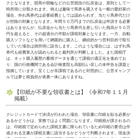
クとなります。競馬や競輪などの公営競技の払戻金は、原則として一
時所得に分類されます。例えば趣味で馬券を購入する一般の愛好家の
場合、外れ馬券代は必要経費としては認められず、当たり馬券代だけ
が控除の対象となります。年間５０万円までの払戻金は申請する必要
はありませんが、払戻金から当たり馬券代を差し引いた残高が５０万
円を超えると、その超過分の半額が課税対象となります。一方、自動
購入ソフトなどを用いて網羅的に購入し、継続的かつ営利目的で取引
していた場合は雑所得に該当します。このような場合には、はずれ馬
券代も経費算入が認められると裁判所が判断しました。また国税庁
は、ネット購入履歴の蓄積データを通じて課税の適正化を進めてお
り、国の行政機関である会計検査院も高額払い戻しの未申告を課題と
指摘しています。宝くじが非課税であるのと対照的に、公営ギャンブ
ルでは夢と税負担が表裏一体にありますね。
【印紙が不要な領収書とは】《令和7年１１月
掲載》
クレジットカードで決済が行われた場合、領収書に印紙を貼る必要が
あるかどうかは、実務ではよく問題になります。印紙税が課されるの
は、印紙税で定められた課税文書に限られているため印紙の要否は作
成される文書が課税文書に該当するかどうかで判断されます。現金決