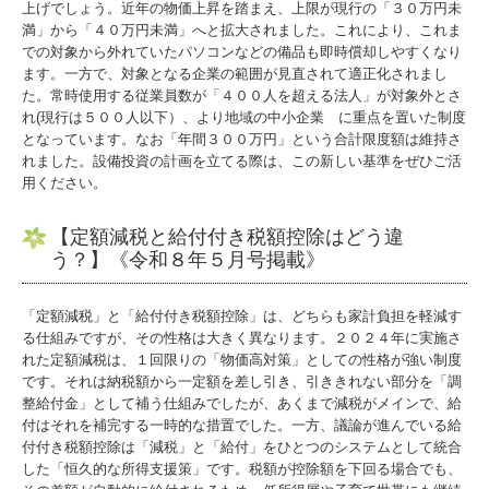
「税務のマメ知識」
上げでしょう。近年の物価上昇を踏まえ、上限が現行の「３０万円未
満」から「４０万円未満」へと拡大されました。これにより、これま
での対象から外れていたパソコンなどの備品も即時償却しやすくなり
「商売のヒント」
ます。一方で、対象となる企業の範囲が見直されて適正化されまし
た。常時使用する従業員数が「４００人を超える法人」が対象外とさ
偉大なる日本人に学ぶ
れ(現行は５００人以下）、より地域の中小企業 に重点を置いた制度
となっています。なお「年間３００万円」という合計限度額は維持さ
社労士が答える職場のＱ＆Ａ
れました。設備投資の計画を立てる際は、この新しい基準をぜひご活
用ください。
気をつけたいビジネスメ－ル
【定額減税と給付付き税額控除はどう違
勘違い？言葉使い
う？】《令和８年５月号掲載》
社長メニューASP版
「定額減税」と「給付付き税額控除」は、どちらも家計負担を軽減す
る仕組みですが、その性格は大きく異なります。２０２４年に実施さ
TKCシステムQ&A
れた定額減税は、１回限りの「物価高対策」としての性格が強い制度
です。それは納税額から一定額を差し引き、引ききれない部分を「調
経営革新等支援機関とは
整給付金」として補う仕組みでしたが、あくまで減税がメインで、給
付はそれを補完する一時的な措置でした。一方、議論が進んでいる給
経営改善オンデマンド講座
付付き税額控除は「減税」と「給付」をひとつのシステムとして統合
した「恒久的な所得支援策」です。税額が控除額を下回る場合でも、