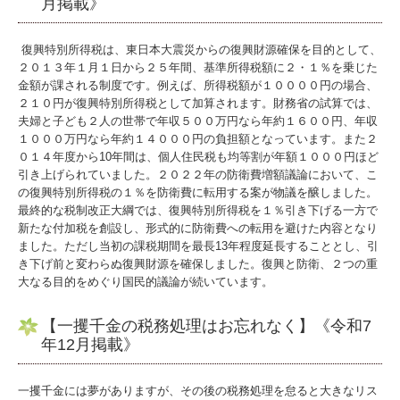
月掲載》
復興特別所得税は、東日本大震災からの復興財源確保を目的として、
２０１３年１月１日から２５年間、基準所得税額に２・１％を乗じた
金額が課される制度です。例えば、所得税額が１００００円の場合、
２１０円が復興特別所得税として加算されます。財務省の試算では、
夫婦と子ども２人の世帯で年収５００万円なら年約１６００円、年収
１０００万円なら年約１４０００円の負担額となっています。また２
０１４年度から10年間は、個人住民税も均等割が年額１０００円ほど
引き上げられていました。２０２２年の防衛費増額議論において、こ
の復興特別所得税の１％を防衛費に転用する案が物議を醸しました。
最終的な税制改正大綱では、復興特別所得税を１％引き下げる一方で
新たな付加税を創設し、形式的に防衛費への転用を避けた内容となり
ました。ただし当初の課税期間を最長13年程度延長することとし、引
き下げ前と変わらぬ復興財源を確保しました。復興と防衛、２つの重
大なる目的をめぐり国民的議論が続いています。
【一攫千金の税務処理はお忘れなく】《令和7
年12月掲載》
一攫千金には夢がありますが、その後の税務処理を怠ると大きなリス