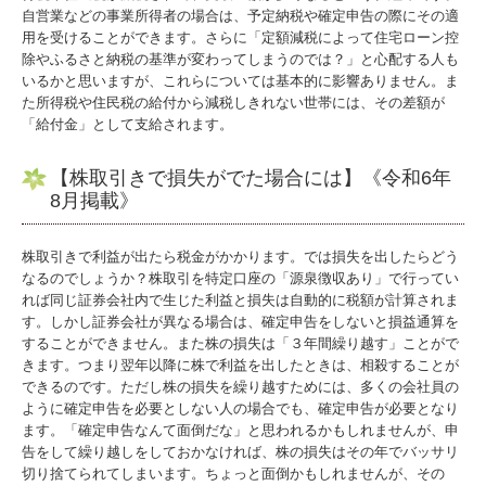
自営業などの事業所得者の場合は、予定納税や確定申告の際にその適
用を受けることができます。さらに「定額減税によって住宅ローン控
除やふるさと納税の基準が変わってしまうのでは？」と心配する人も
いるかと思いますが、これらについては基本的に影響ありません。ま
た所得税や住民税の給付から減税しきれない世帯には、その差額が
「給付金」として支給されます。
【株取引きで損失がでた場合には】《令和6年
8月掲載》
株取引きで利益が出たら税金がかかります。では損失を出したらどう
なるのでしょうか？株取引を特定口座の「源泉徴収あり」で行ってい
れば同じ証券会社内で生じた利益と損失は自動的に税額が計算されま
す。しかし証券会社が異なる場合は、確定申告をしないと損益通算を
することができません。また株の損失は「３年間繰り越す」ことがで
きます。つまり翌年以降に株で利益を出したときは、相殺することが
できるのです。ただし株の損失を繰り越すためには、多くの会社員の
ように確定申告を必要としない人の場合でも、確定申告が必要となり
ます。「確定申告なんて面倒だな」と思われるかもしれませんが、申
告をして繰り越しをしておかなければ、株の損失はその年でバッサリ
切り捨てられてしまいます。ちょっと面倒かもしれませんが、その