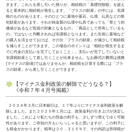
ぎます。これらを差し引いた残りが、相続税の「基礎控除額」を超え
ると基本的に相続税が発生します。「プラスの財産」の中には、非課
税のものがあります。そのひとつに墓地や墓石、仏壇、仏具などの祭
祀財産があります。それが純金製の仏壇や仏具であっても「骨とう的
価値があるなど投資の対象となるもの」「商品として所有しているも
の」ではないと判断されれば非課税となります。また生前に墓地など
の購入を済ませておけば、その分「プラスの財産」が減少して相続税
を減らすことができます。この場合のポイントは「相続が発生するま
でに代金の支払いを完了しておくこと」。支払いが完了していないと
非課税財産として差し引くことが出来ません。なお葬式の費用は債務
(マイナスの財産)ではありませんが、相続税を計算する際には「プラ
スの財産」から差し引くことができます。
【マイナス金利政策の解除でどうなる？】
《令和７年４月号掲載》
２０２４年３月に日本銀行は、１７年ぶりにマイナス金利政策を解
除しました。また２０２５年１月には、政策金利の引き上げが決定し
ました。これにより私たちの預金の利子も、少しずつ増えてゆく可能
性があります。ご存知の方もいらっしゃると思いますが、この利子に
も税金がかかります。税率は２０．３１５％で、その内訳は所得税が