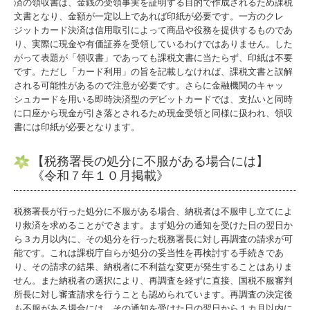
済の領収書は、金銭の受領事実を証明する目的で作成されるため課税
文書となり、金額が一定以上であれば印紙が必要です。一方のクレ
ジットカード決済は信用取引によって商品や役務を提供するものであ
り、実際に現金や有価証券を受領しているわけではありません。した
がって表題が「領収書」であっても課税文書に当たらず、印紙は不要
です。ただし「カード利用」の旨を記載しなければ、課税文書と誤解
される可能性があるので注意が必要です。さらに金融機関のキャッ
シュカードを用いる即時決済型のデビットカードでは、支払いと同時
に口座から現金が引き落とされるため現金受領と同様に扱われ、領収
書には印紙が必要となります。
【税務署長の処分に不服がある場合には】
《令和７年１０月掲載》
税務署長が行った処分に不服がある場合、納税者は不服申し立てによ
り救済を求めることができます。まず処分の通知を受けた日の翌日か
ら３カ月以内に、その処分を行った税務署長に対し再調査の請求が可
能です。これは課税庁自らが処分の妥当性を再検討する手続きであ
り、その請求の結果、納税者に不利益な変更が発生することはありま
せん。また納税者の選択により、再調査を経ずに直接、国税不服審判
所長に対し審査請求を行うことも認められています。再調査の決定後
も不服がある場合には、その通知を受けた日の翌日から１カ月以内に